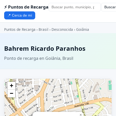
⚡ Puntos de Recarga
Buscar
📍 Cerca de mí
Puntos de Recarga
›
Brasil
›
Desconocida
›
Goiânia
Bahrem Ricardo Paranhos
Ponto de recarga en Goiânia, Brasil
+
−
×