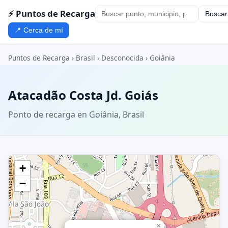
⚡ Puntos de Recarga
Buscar
📍 Cerca de mí
Puntos de Recarga
›
Brasil
›
Desconocida
›
Goiânia
Atacadão Costa Jd. Goiás
Ponto de recarga en Goiânia, Brasil
+
−
×