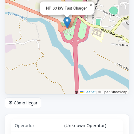
×
NP 60 kW Fast Charger
Leaflet
|
© OpenStreetMap
🧭 Cómo llegar
Operador
(Unknown Operator)