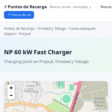
⚡ Puntos de Recarga
Buscar
📍 Cerca de mí
Puntos de Recarga
›
Trinidad y Tobago
›
Couva-tabaquite-
talparo
›
Preysal
NP 60 kW Fast Charger
Charging point en Preysal, Trinidad y Tobago
+
−