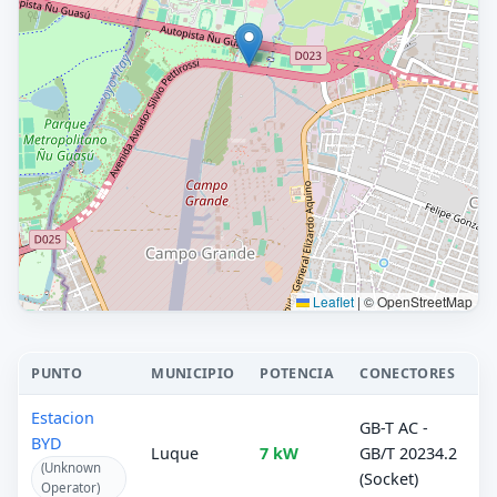
Leaflet
|
© OpenStreetMap
PUNTO
MUNICIPIO
POTENCIA
CONECTORES
Estacion
GB-T AC -
BYD
Luque
7 kW
GB/T 20234.2
(Unknown
(Socket)
Operator)