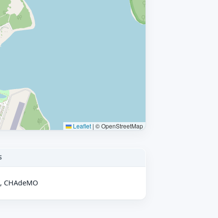
Leaflet
|
© OpenStreetMap
S
2), CHAdeMO