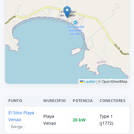
Leaflet
|
© OpenStreetMap
PUNTO
MUNICIPIO
POTENCIA
CONECTORES
El Sitio Playa
Playa
Type 1
Venao
20 kW
Venao
(J1772)
Evergo