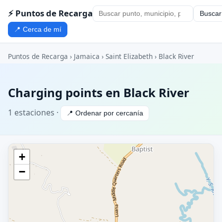
⚡ Puntos de Recarga
Buscar
📍 Cerca de mí
Puntos de Recarga
›
Jamaica
›
Saint Elizabeth
› Black River
Charging points en Black River
1 estaciones ·
📍 Ordenar por cercanía
+
−