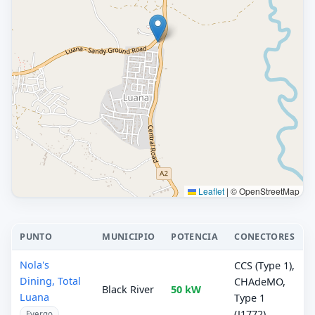
Leaflet
|
© OpenStreetMap
PUNTO
MUNICIPIO
POTENCIA
CONECTORES
Nola's
CCS (Type 1),
Dining, Total
CHAdeMO,
Black River
50 kW
Luana
Type 1
(J1772)
Evergo