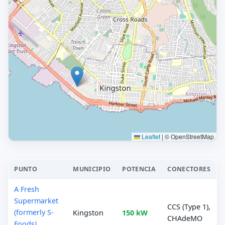
Leaflet
|
© OpenStreetMap
PUNTO
MUNICIPIO
POTENCIA
CONECTORES
A Fresh
Supermarket
CCS (Type 1),
(formerly S-
Kingston
150 kW
CHAdeMO
Foods)